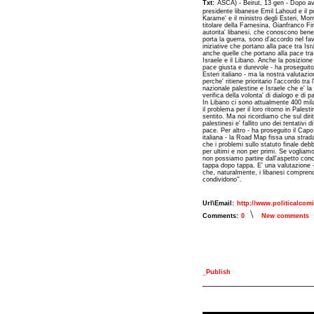
Txt:
ASCA) - Beirut, 13 gen - Dopo ave
presidente libanese Emil Lahoud e il 
Karame' e il ministro degli Esteri, Mon
titolare della Farnesina, Gianfranco Fi
autorita' libanesi, che conoscono bene
porta la guerra, sono d'accordo nel favo
iniziative che portano alla pace tra Is
anche quelle che portano alla pace tra 
Israele e il Libano. Anche la posizione 
pace giusta e durevole - ha proseguito 
Esteri italiano - ma la nostra valutazi
perche' ritiene prioritario l'accordo tra l
nazionale palestine e Israele che e' la
verifica della volonta' di dialogo e di 
In Libano ci sono attualmente 400 mila
il problema per il loro ritorno in Palest
sentito. Ma noi ricordiamo che sul diritt
palestinesi e' fallito uno dei tentativi di
pace. Per altro - ha proseguito il Cap
italiana - la Road Map fissa una stra
che i problemi sullo statuto finale deb
per ultimi e non per primi. Se vogliamo
non possiamo partire dall'aspetto con
tappa dopo tappa. E' una valutazione -
che, naturalmente, i libanesi compre
condividono''.
Url\Email:
http://www.politicalcom
\
Comments:
0
New comments
_Publish
___________________