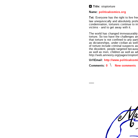
Title:
stoptorture
Name:
politicalcomics.org
Txt:
Everyone has the right to live free
law unequivocally and absolutely prohib
condemnation, torturers continue to i
victims - and to get away with it.
The world has changed immeasurably s
torture. So too have the challenges and 
that torture is not confined to any par
as dictatorships, under civilian as wel
of torture include criminal suspects as
the dissident, people targeted because
as well as men, children as well as ad
http://web.amnesty.org/pages/stoptor
Url\Email:
http://www.politicalcom
\
Comments:
0
New comments
__