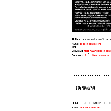
Title:
La mujer en los conflictos bè
Name:
politicalcomics.org
Txt:
Url\Email:
http://www.politicalcom
\
Comments:
0
New comments
__
Title:
FINI, RITORNO PROFUGH
Name:
politicalcomics.org