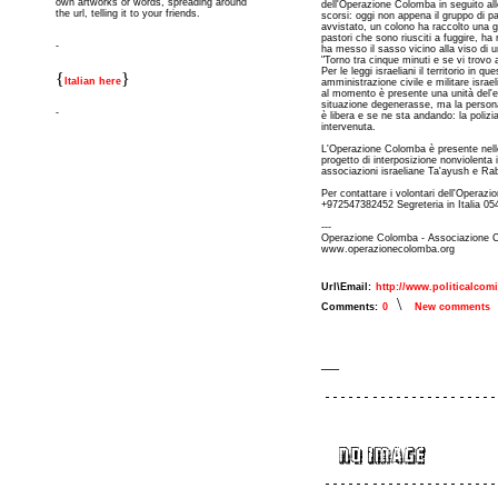
own artworks or words, spreading around
dell'Operazione Colomba in seguito alle
the url, telling it to your friends.
scorsi: oggi non appena il gruppo di pa
avvistato, un colono ha raccolto una g
pastori che sono riusciti a fuggire, ha 
-
ha messo il sasso vicino alla viso di 
"Torno tra cinque minuti e se vi trovo
Per le leggi israeliani il territorio in q
{
}
Italian here
amministrazione civile e militare israel
al momento è presente una unità del'e
situazione degenerasse, ma la persona
-
è libera e se ne sta andando: la poliz
intervenuta.
L'Operazione Colomba è presente nell
progetto di interposizione nonviolenta 
associazioni israeliane Ta'ayush e Ra
Per contattare i volontari dell'Operaz
+972547382452 Segreteria in Italia 0
---
Operazione Colomba - Associazione C
www.operazionecolomba.org
Url\Email:
http://www.politicalcom
\
Comments:
0
New comments
__