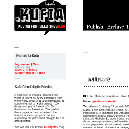
__
__
Network for Kufia
Inguine.net | Main
Ubq.it | Blog
HateTv.it | Music
Designradar.it | Action
__
Kufia | Visual blog for Palestine
A collection of images, artworks and
Title:
Minacce di morte a Hebron (C
words is opens to every contribute from
world wide, collectives and individuals, as
Name:
gianluca costantini
supporting tool to "Kufia project - 100
disegnatori per la Palestina" (100
Txt:
Alle ore 11 di oggi 27 gennaio 200
illustrators for Palestine). The goal of
Maon, a sud della città di Hebron, in Ci
these pages is the comparison, the
Palestinesi), le volontarie dell'Operaz
harvest of ideas, projects that are
nonviolento di pace della Comunità Pa
supporting the palestinian struggle for self-
italiana e Michelle S., statunitense, 
determination.
da un colono proveniente dell'insedia
accompagnavano alcuni pastori palestin
You can add this project
publishing
your
avevano richiesto di essere accompagn