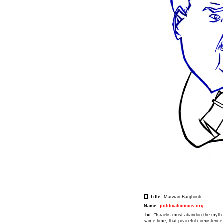
Title:
Marwan Barghouti
Name:
politicalcomics.org
Txt:
"Israelis must abandon the myth 
same time, that peaceful coexistence