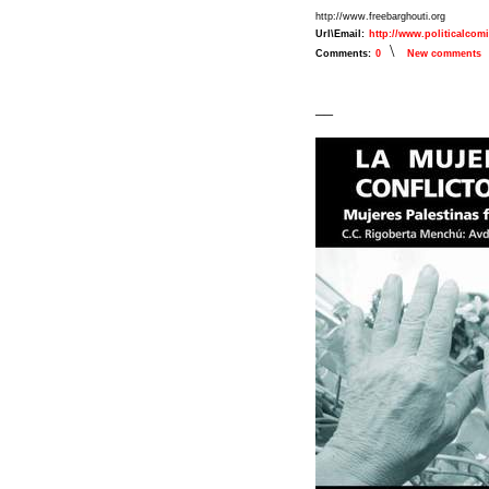
http://www.freebarghouti.org
Url\Email:
http://www.politicalcom
\
Comments:
0
New comments
__