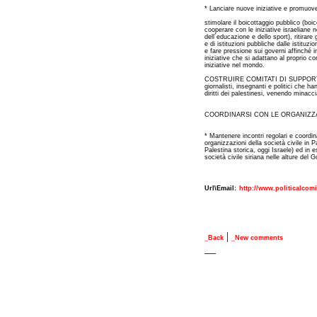
* Lanciare nuove iniziative e promuove
stimolare il boicottaggio pubblico (boico
cooperare con le iniziative israeliane n
dell´educazione e dello sport), ritirare
e di istituzioni pubbliche dalle istituzi
e fare pressione sui governi affinché 
iniziative che si adattano al proprio co
iniziative nel mondo.
COSTRUIRE COMITATI DI SUPPORTO A
giornalisti, insegnanti e politici che ha
diritti dei palestinesi, venendo minacci
COORDINARSI CON LE ORGANIZZAZ
* Mantenere incontri regolari e coordina
organizzazioni della società civile in P
Palestina storica, oggi Israele) ed in e
società civile siriana nelle alture del G
Url\Email:
http://www.politicalcom
|
_Back
_New comments
__