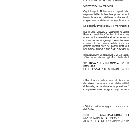
in Palestina, in Iraq, come altrove.
CHIAMATA ALL´AZIONE
Oggi il popolo Palestinese e quello s
neppure della più basilare protezione d
hanno la responsabilità ed il dovere d
e apartheid, e di facilitare giusti rimedi
La società civile globale, i movimenti
nostri unici alleati. Ci appelliamo quin
Forum mondiale affinché ci si attivi u
una conclusione della situazione attua
in cui i popoli indigeni possano tornar
i danni e le sofferenze subite, ed in cu
godere liberamente dei propri diritti di b
nell´ottica di uno o due stati sovrani in
In particolare ci appelliamo ai partec
affinché focalizzino gli sforzi individual
SVILUPPARE UN´INFORMAZIONE 
POSSANO
EFFETTIVAMENTE SFIDARE LA PR
* Focalizzare sulle cause alla base del 
discriminazione provocata dalle politi
di Israele, la continua espropriazione f
compensazione per gli espropri e per il d
* Visitare ed incoraggiare a visitare la
del Golan
COSTRUIRE UNA CAMPAGNA DI BO
SANZIONAMENTO ISPIRATA
AL MODELLO DELLA CAMPAGNA AN