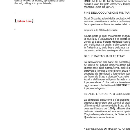
own artworks or words, spreading around
UNITI NELLA LOTTA:Dichiarazione com
the url, telling it to your friends.
Syrian Golan Heights Advocacy Inizia
Mondiale 2005 da OPGAI
-
FINE DELL'OCCUPAZIONE MILITAR
Quali Organizzazioni della società civi
{
}
Italian here
araba e palestinese che ha combattuto
l´occupazione militare impostaci dai c
-
sionista e lo Stato di Israele.
Siamo parte di quel movimento mondial
la giustizia, l´uguaglianza e la libertà
venuti al Social Forum Mondiale con 
con voi la nostra analisi sulle cause al
in Palestina e, sulla base della nostr
un vostro effettivo sostegno alla nostr
DI CHE BATTAGLIA SI TRATTA?
La motivazione alla base del conflitto 
del diritto del popolo indigeno arabo-pa
liberamente sulla nostra terra, cioè il 
attraverso l´imposizione di uno Stato n
costruito da immigrati a loro unico van
un "normale Stato coloniale" costruito 
locali e del lavoro indigeno. Israele s
il popolo ebraico". La politica israelian
oggi ha avuto l´obiettivo di PR
il popolo indigeno.
ISRAELE E´ UNO STATO COLONIAL
La conquista della terra e l´esclusione
ottenuta attraverso una varietà di pratic
all´interno del territorio dello Stato di
cessate il fuoco del 1999). Misure simi
teritorio palestinese ed arabo occupat
Cisgiordania palestinese, la Striscia di
Queste misure includono:
* ESPULSIONE DI MASSA AD OPER