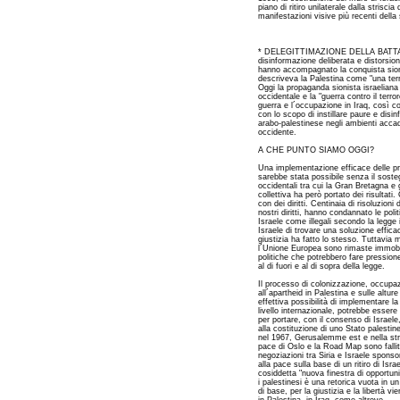
piano di ritiro unilaterale dalla strisci
manifestazioni visive più recenti della 
* DELEGITTIMAZIONE DELLA BATTAG
disinformazione deliberata e distorsione
hanno accompagnato la conquista sioni
descriveva la Palestina come "una ter
Oggi la propaganda sionista israeliana 
occidentale e la "guerra contro il terrore
guerra e l´occupazione in Iraq, così 
con lo scopo di instillare paure e disin
arabo-palestinese negli ambienti accadem
occidente.
A CHE PUNTO SIAMO OGGI?
Una implementazione efficace delle pra
sarebbe stata possibile senza il sosteg
occidentali tra cui la Gran Bretagna e g
collettiva ha però portato dei risultat
con dei diritti. Centinaia di risoluzion
nostri diritti, hanno condannato le polit
Israele come illegali secondo la legge
Israele di trovare una soluzione effica
giustizia ha fatto lo stesso. Tuttavia 
l´Unione Europea sono rimaste immobili
politiche che potrebbero fare pression
al di fuori e al di sopra della legge.
Il processo di colonizzazione, occupaz
all´apartheid in Palestina e sulle altu
effettiva possibilità di implementare la
livello internazionale, potrebbe essere
per portare, con il consenso di Israele,
alla costituzione di uno Stato palesti
nel 1967, Gerusalemme est e nella stri
pace di Oslo e la Road Map sono fallit
negoziazioni tra Siria e Israele sponsor
alla pace sulla base di un ritiro di Isra
cosiddetta "nuova finestra di opportun
i palestinesi è una retorica vuota in un c
di base, per la giustizia e la libertà 