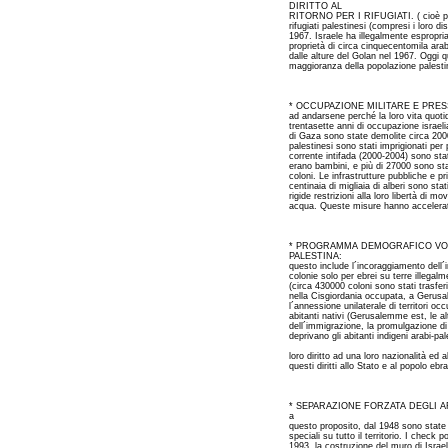
DIRITTO AL
RITORNO PER I RIFUGIATI. ( cioè puliz
rifugiati palestinesi (compresi i loro d
1967. Israele ha illegalmente espropria
proprietà di circa cinquecentomila arabi
dalle alture del Golan nel 1967. Oggi qu
maggioranza della popolazione palesti
* OCCUPAZIONE MILITARE E PRESSIONI
ad andarsene perché la loro vita quotid
trentasette anni di occupazione israeli
di Gaza sono state demolite circa 200
palestinesi sono stati imprigionati per 
corrente intifada (2000-2004) sono stat
erano bambini, e più di 27000 sono stati 
coloni. Le infrastrutture pubbliche e pr
centinaia di migliaia di alberi sono sta
rigide restrizioni alla loro libertà di 
acqua. Queste misure hanno accelerat
* PROGRAMMA DEMOGRAFICO VOL
PALESTINA:
questo include l´incoraggiamento dell´
colonie solo per ebrei su terre illegalm
(circa 430000 coloni sono stati trasferi
nella Cisgiordania occupata, a Gerusa
l´annessione unilaterale di territori oc
abitanti nativi (Gerusalemme est, le al
dell´immigrazione, la promulgazione di 
deprivano gli abitanti indigeni arabi-pale
loro diritto ad una loro nazionalità ed al
questi diritti allo Stato e al popolo ebr
* SEPARAZIONE FORZATA DEGLI A
a
questo proposito, dal 1948 sono state i
speciali su tutto il territorio. I check 
1993, la costruzione del muro di Israele