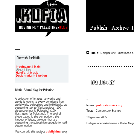
__
Titolo:
Delegazione Palestinese a
Network for Kufia
Inguine.net | Main
Ubq.it | Blog
HateTv.it | Music
Designradar.it | Action
__
Kufia | Visual blog for Palestine
-
A collection of images, artworks and
words is opens to every contribute from
world wide, collectives and individuals, as
Nome:
politicalcomics.org
supporting tool to "Kufia project - 100
disegnatori per la Palestina" (100
Testo:
Comunicato Stampa
illustrators for Palestine). The goal of
these pages is the comparison, the
18 gennaio 2005
harvest of ideas, projects that are
supporting the palestinian struggle for self-
Delegazione Palestinese a Porto Aleg
determination.
You can add this project
publishing
your